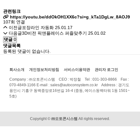
관련링크
https://youtu.be/ddOkOH1XX6c?si=g_kTa1DgLw_8AOJ9
107회 연결
이전글
포장라인 자동화
25.01.17
다음글
3D비전 픽앤플레이스 퍼즐맞추기
25.01.02
댓글
0
댓글목록
등록된 댓글이 없습니다.
회사소개
개인정보처리방침
서비스이용약관
관리자 로그인
Company : ㈜오토콘시스템 CEO : 박장철 Tel : 031-303-8866 Fax :
070-4849-1166
E-mail : sales@autoconsystem.co.kr Address : 경기도
용인시 기흥구 동백중앙로16번길 16-4 (중동, 에이스동백타워 1동 1501~
5호)
Copyright ©
㈜오토콘시스템
All rights reserved.