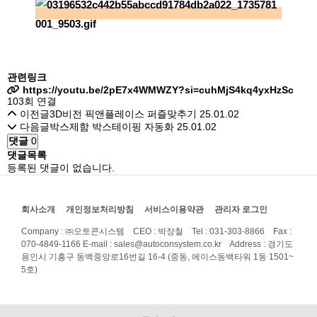
관련링크
https://youtu.be/2pE7x4WMWZY?si=cuhMjS4kq4yxHzSc
103회 연결
이전글
3D비전 픽앤플레이스 퍼즐맞추기
25.01.02
다음글
박스제함 박스테이핑 자동화
25.01.02
댓글
0
댓글목록
등록된 댓글이 없습니다.
회사소개
개인정보처리방침
서비스이용약관
관리자 로그인
Company : ㈜오토콘시스템 CEO : 박장철 Tel : 031-303-8866 Fax :
070-4849-1166
E-mail : sales@autoconsystem.co.kr Address : 경기도
용인시 기흥구 동백중앙로16번길 16-4 (중동, 에이스동백타워 1동 1501~
5호)