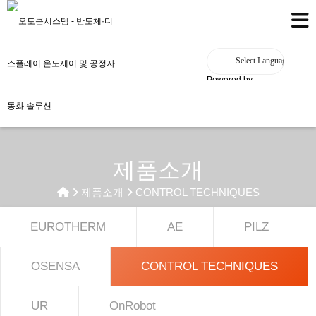
Powered by
제품소개
제품소개
CONTROL TECHNIQUES
EUROTHERM
AE
PILZ
OSENSA
CONTROL TECHNIQUES
UR
OnRobot