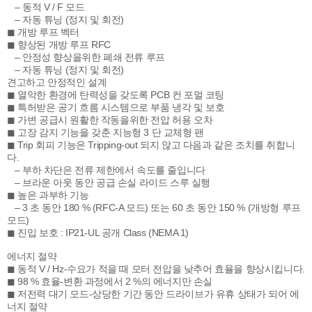
– 동적 V / F 모드
– 자동 튜닝 (정지 및 회전)
◼ 개방 루프 벡터
◼ 향상된 개방 루프 RFC
– 안정성 향상을위한 폐쇄 전류 루프
– 자동 튜닝 (정지 및 회전)
견고하고 안정적인 설계
◼ 열악한 환경에 탄력성을 갖도록 PCB 컨 포멀 코팅
◼ 특허받은 공기 흐름 시스템으로 부품 냉각 및 보호
◼ 가변 공급시 원활한 작동을위한 전압 허용 오차
◼ 고장 감지 기능을 갖춘 지능형 3 단 교체형 팬
◼ Trip 회피 기능은 Tripping-out 되지 않고 다음과 같은 조치를 취합니
다.
– 부하 차단은 전류 제한에서 속도를 줄입니다
– 브라운 아웃 동안 공급 손실 라이드 스루 실행
◼ 높은 과부하 기능
– 3 초 동안 180 % (RFC-A 모드) 또는 60 초 동안 150 % (개방형 루프
모드)
◼ 진입 보호 : IP21-UL 공개 Class (NEMA 1)
에너지 절약
◼ 동적 V / Hz-수요가 적을 때 모터 전압을 낮추어 효율을 향상시킵니다.
◼ 98 % 효율-변환 과정에서 2 %의 에너지만 손실
◼ 저전력 대기 모드-상당한 기간 동안 드라이브가 유휴 상태가 되어 에
너지 절약