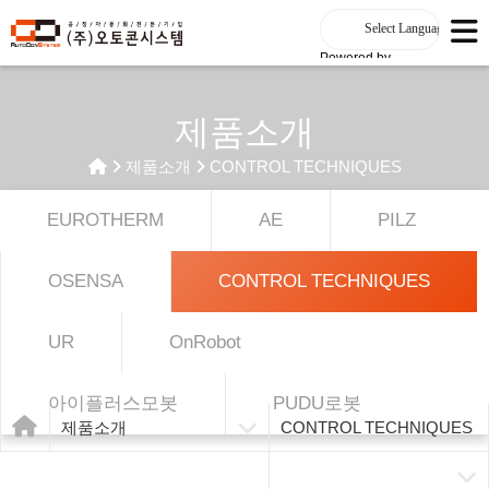
Powered by
제품소개
제품소개
CONTROL TECHNIQUES
EUROTHERM
AE
PILZ
OSENSA
CONTROL TECHNIQUES
UR
OnRobot
아이플러스모봇
PUDU로봇
제품소개
CONTROL TECHNIQUES