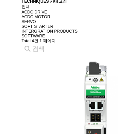
TECHNIQUES 카테고리
전체
ACDC DRIVE
ACDC MOTOR
SERVO
SOFT STARTER
INTERGRATION PRODUCTS
SOFTWARE
Total 4건
1 페이지
검색