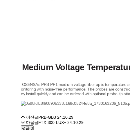
Medium Voltage Temperatu
OSENSA’s PRB-PF1 medium voltage fiber optic temperature senso
onitoring with noise-free performance. The probes are construc
ey install quickly and can be ordered with optional probe-tip att
이전글
PRB-GB3
24.10.29
다음글
FTX-300-LUX+
24.10.29
댓글
0