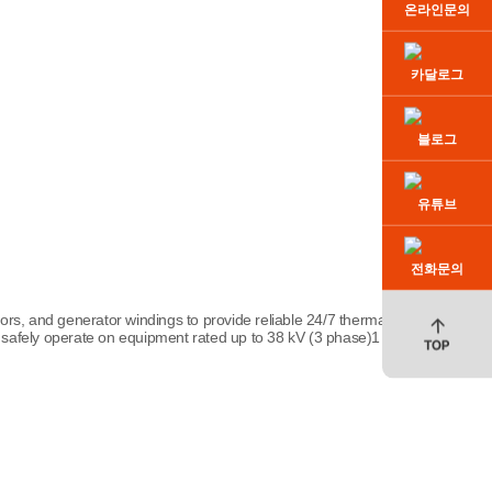
온라인문의
카달로그
블로그
유튜브
전화문의
rs, and generator windings to provide reliable 24/7 thermal m
o safely operate on equipment rated up to 38 kV (3 phase)1 . Th