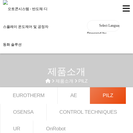
Powered by
제품소개
제품소개
PILZ
EUROTHERM
AE
PILZ
OSENSA
CONTROL TECHNIQUES
UR
OnRobot