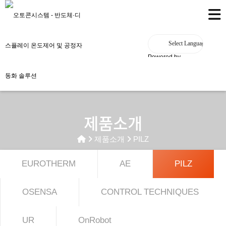
Powered by
제품소개
제품소개
PILZ
EUROTHERM
AE
PILZ
OSENSA
CONTROL TECHNIQUES
UR
OnRobot