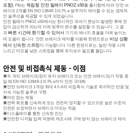
포함).
독립형 안전 릴레이 PNOZ s50
Pilz는
를 출시함에 따라 안전 브
레이크 2개를 EN ISO 13849-1의 PL e 범주까지 제어할 수 있는 경제적
인 솔루션을 제공할 수 있게 되었습니다.
안전 릴레이 PNOZ s50에서는 한시적인 과여기 현상이 발생한 후에 전
압이 감소하게 되는데 이에 맞추어 변수를 설정할 수 있습니다. 그 결
빠른 시간에 환기할 수 있어서
과
기기의 에너지 효율을 더욱 높이는
비상 상황
데 도움이 됩니다. 안전 브레이크 제어를 이용해 한편으로는
에서 신속한 스위칭
이 가능합니다. 다른 한편으로는, 일반 작동 시에
느리고 마모율 낮은 스위칭을 통해 유지보수 필요를 줄입니다.
안전 및 비접촉식 제동 - 이점
▣두 개의 브레이크(정지 유지 브레이크 또는 안전 브레이크)가 작동 중
일 때 EN ISO 13849-1의 PL e까지 안전 극대화
▣안전 브레이크 1개당 최대 4.5 A의 비접촉식 기술로 즉각적인 반응 및
지속 가능한 솔루션 구현
▣마모 없는 제동
▣전력 회로를 신속하게 또는 천천히 정지할 수 있으므로 높은 수준의
안전은 보장하면서 브레이크 마모는 적음
▣디스플레이를 통한 신속한 진단
▣안전한 디지털 입력 덕분에 제조사에 구애 받지 않는 브레이크 제어