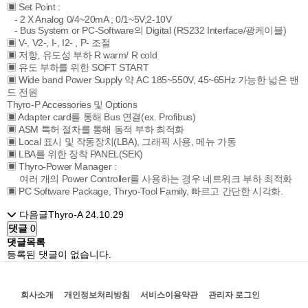
▣ Set Point :
- 2 X Analog 0/4~20mA ; 0/1~5V;2-10V
- Bus System or PC-Software의 Digital (RS232 Interface/광케이블)
▣ V-, V2-, I-, I2- , P- 조절
▣ 저항, 유도성 부하 R warm/ R cold
▣ 유도 부하를 위한 SOFT START
▣ Wide band Power Supply 약 AC 185~550V, 45~65Hz 가능한 넓은 밴
드 전원
Thyro-P Accessories 및 Options
▣ Adapter card를 통해 Bus 연결(ex. Profibus)
▣ ASM 특허 절차를 통해 동적 부하 최적화
▣ Local 표시 및 작동장치(LBA), 그래픽 사용, 메뉴 가동
▣ LBA를 위한 장착 PANEL(SEK)
▣ Thyro-Power Manager :
여러 개의 Power Controller를 사용하는 경우 네트워크 부하 최적화
▣ PC Software Package, Thryo-Tool Family, 빠르고 간단한 시각화.
다음글
Thyro-A
24.10.29
댓글
0
댓글목록
등록된 댓글이 없습니다.
회사소개
개인정보처리방침
서비스이용약관
관리자 로그인