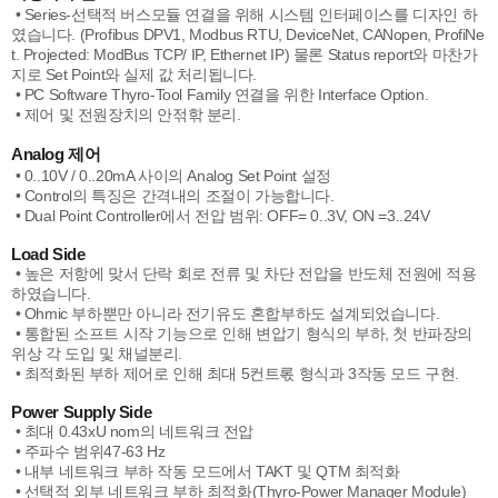
• Series-선택적 버스모듈 연결을 위해 시스템 인터페이스를 디자인 하
였습니다. (Profibus DPV1, Modbus RTU, DeviceNet, CANopen, ProfiNe
t. Projected: ModBus TCP/ IP, Ethernet IP) 물론 Status report와 마찬가
지로 Set Point와 실제 값 처리됩니다.
• PC Software Thyro-Tool Family 연결을 위한 Interface Option.
• 제어 및 전원장치의 안젂핚 분리.
Analog 제어
• 0..10V / 0..20mA 사이의 Analog Set Point 설정
• Control의 특징은 간격내의 조절이 가능합니다.
• Dual Point Controller에서 전압 범위: OFF= 0..3V, ON =3..24V
Load Side
• 높은 저항에 맞서 단락 회로 전류 및 차단 전압을 반도체 전원에 적용
하였습니다.
• Ohmic 부하뿐만 아니라 전기유도 혼합부하도 설계되었습니다.
• 통합된 소프트 시작 기능으로 인해 변압기 형식의 부하, 첫 반파장의
위상 각 도입 및 채널분리.
• 최적화된 부하 제어로 인해 최대 5컨트롟 형식과 3작동 모드 구현.
Power Supply Side
• 최대 0.43xU nom의 네트워크 전압
• 주파수 범위47-63 Hz
• 내부 네트워크 부하 작동 모드에서 TAKT 및 QTM 최적화
• 선택적 외부 네트워크 부하 최적화(Thyro-Power Manager Module)