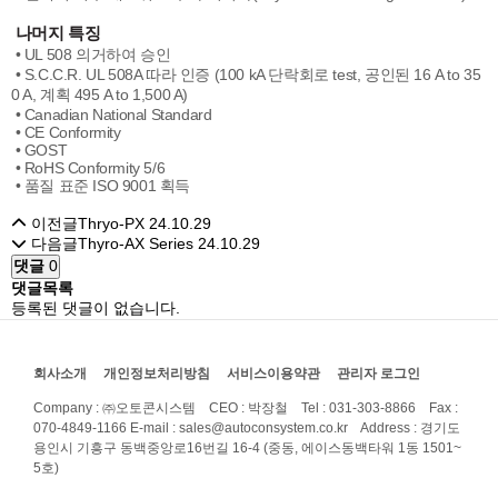
나머지 특징
• UL 508 의거하여 승인
• S.C.C.R. UL 508A 따라 인증 (100 kA 단락회로 test, 공인된 16 A to 35
0 A, 계획 495 A to 1,500 A)
• Canadian National Standard
• CE Conformity
• GOST
• RoHS Conformity 5/6
• 품질 표준 ISO 9001 획득
이전글
Thryo-PX
24.10.29
다음글
Thyro-AX Series
24.10.29
댓글
0
댓글목록
등록된 댓글이 없습니다.
회사소개
개인정보처리방침
서비스이용약관
관리자 로그인
Company : ㈜오토콘시스템 CEO : 박장철 Tel : 031-303-8866 Fax :
070-4849-1166
E-mail : sales@autoconsystem.co.kr Address : 경기도
용인시 기흥구 동백중앙로16번길 16-4 (중동, 에이스동백타워 1동 1501~
5호)