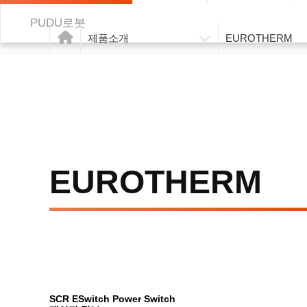
PUDU로봇
제품소개
EUROTHERM
EUROTHERM
SCR
ESwitch Power Switch