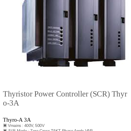
Thyristor Power Controller (SCR) Thyr
o-3A
Thyro-A 3A
▣ Vmains : 400V, 500V
▣ 작동 Mode : Zero Cross TAKT, Phase Angle VAR